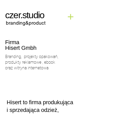
czer.studio
branding&product
Firma
Hisert Gmbh
Branding, projekty opakowań,
produkty reklamowe , ebook
oraz witryna internetowa
Hisert to firma produkująca
i sprzedająca odzież,