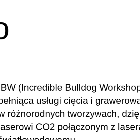
o
IBW (
Incredible Bulldog Worksho
pełniąca usługi cięcia i grawerow
w różnorodnych tworzywach, dzię
laserowi CO2 połączonym z lase
światłowodowemu