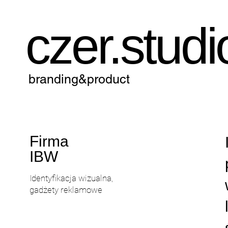
czer.studi
branding&product
Firma
IBW
Identyfikacja wizualna,
gadżety reklamowe