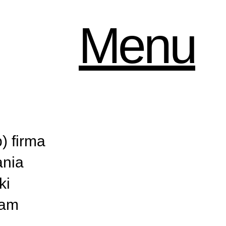
Menu
p)
firma
ania
ki
ram