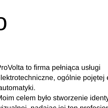
o
roVolta to firma pełniąca usługi
lektrotechniczne, ogólnie pojętej 
utomatyki.
oim celem było stworzenie identyf
izualnej, nadając jej ton profesjo