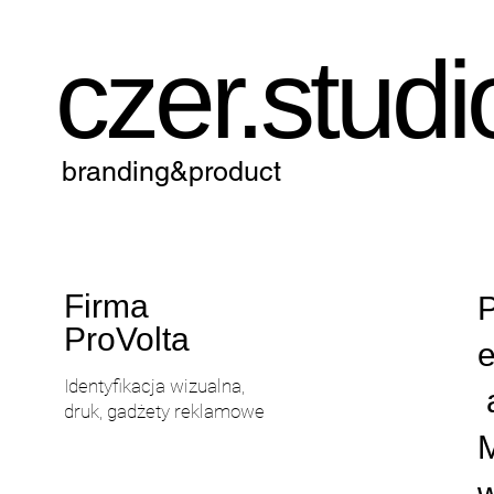
czer.studi
branding&product
Firma
P
ProVolta
e
Identyfikacja wizualna,
a
druk, gadżety reklamowe
M
w